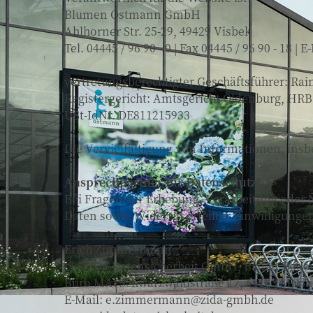
Blumen Ostmann GmbH
Ahlhorner Str. 25-29, 49429 Visbek
Tel. 04445 / 96 90 - 0 | Fax 04445 / 96 90 - 18 | 
vertretungsberechtigter Geschäftsführer: Ra
Registergericht: Amtsgericht Oldenburg, HRB
USt-IdNr. DE811215933
Die Vervielfältigung von Informationen, insb
Ansprechpartner für Datenschutz:
Bei Fragen zur Erhebung, Verarbeitung oder
Daten sowie Widerruf erteilter Einwilligunge
Erich Zimmermann
c/o ZiDa-Datensicherheit GmbH, Baden-Bade
Büro MA: Schwarzwaldstraße 17, 68163 Man
E-Mail:
e.zimmermann@zida-gmbh.de