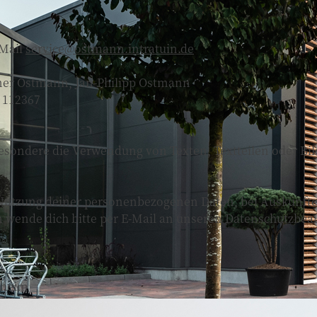
E-Mail
service@ostmann.intratuin.de
iner Ostmann, Jan-Philipp Ostmann
 112367
esondere die Verwendung von Texten, Textteilen oder Bildm
 Nutzung deiner personenbezogenen Daten, bei Auskünfte
n wende dich bitte per E-Mail an unseren Datenschutzbea
n
nheim