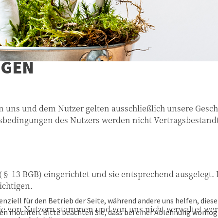
NGEN
n uns und dem Nutzer gelten ausschließlich unsere Ges
bedingungen des Nutzers werden nicht Vertragsbestandte
(§ 13 BGB) eingerichtet und sie entsprechend ausgelegt. 
ichtigen.
enziell für den Betrieb der Seite, während andere uns helfen, die
 die von Nutzern stammen und von uns nicht verwaltet we
ssen möchten. Bitte beachten Sie, dass bei einer Ablehnung womögl