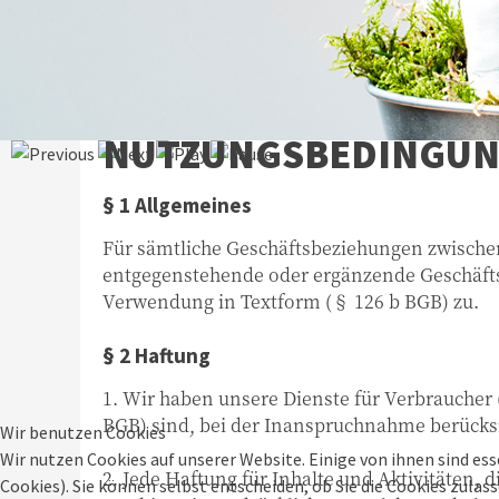
NUTZUNGSBEDINGU
§ 1 Allgemeines
Für sämtliche Geschäftsbeziehungen zwische
entgegenstehende oder ergänzende Geschäfts
Verwendung in Textform (§ 126 b BGB) zu.
§ 2 Haftung
1. Wir haben unsere Dienste für Verbraucher 
BGB) sind, bei der Inanspruchnahme berücks
Wir benutzen Cookies
Wir nutzen Cookies auf unserer Website. Einige von ihnen sind ess
2. Jede Haftung für Inhalte und Aktivitäten,
Cookies). Sie können selbst entscheiden, ob Sie die Cookies zula