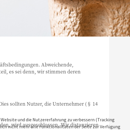
chäftsbedingungen. Abweichende,
il, es sei denn, wir stimmen deren
Dies sollten Nutzer, die Unternehmer (§ 14
se Website und die Nutzererfahrung zu verbessern (Tracking
rden, wird ausgeschlossen. Wir distanzieren
ich nicht mehr alle Funktionalitäten der Seite zur Verfügung