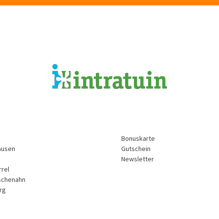
Bonuskarte
ausen
Gutschein
Newsletter
rrel
schenahn
rg