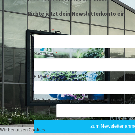
Richte jetzt dein Newsletterkonto ein
Vorname
*
Nachname
*
E-Mail
*
Um Spam zu vermeiden, nenne uns bitte das Ergebn
4 + 3 =
zum Newsletter anm
Wir benutzen Cookies