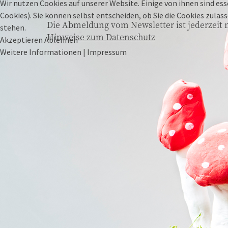
Wir nutzen Cookies auf unserer Website. Einige von ihnen sind ess
Cookies). Sie können selbst entscheiden, ob Sie die Cookies zula
Die Abmeldung vom Newsletter ist jederzeit 
stehen.
Hinweise zum Datenschutz
Akzeptieren
Ablehnen
Weitere Informationen
|
Impressum
49429 VISBEK
(Verwaltung, Logistik, Gärtnerei) Ahlhorner Str. 25-
29
MO-FR
09:00-18:30 Uhr |
SA
09:00-14:00 Uhr
SO
geschlossen
28816 STUHR
Varreler Landstr. 31
MO-SA
09:00-18:30 Uhr
SO
10:00-13:00 Uhr