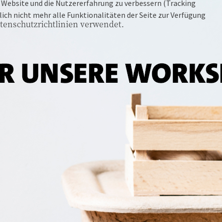
se Website und die Nutzererfahrung zu verbessern (Tracking
ich nicht mehr alle Funktionalitäten der Seite zur Verfügung
tenschutzrichtlinien verwendet.
49377 VECHTA
Oldenburger Str. 122
MO-SA
09:00-18:30 Uhr
SO
14:00-17:00 Uhr
26135 OLDENBURG
Oldeweg 4
MO-SA
09:00-18:30 Uhr
SO
14:00-17:00 Uhr