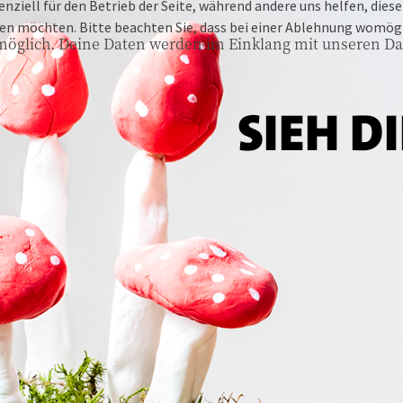
enziell für den Betrieb der Seite, während andere uns helfen, die
ssen möchten. Bitte beachten Sie, dass bei einer Ablehnung womögl
möglich. Deine Daten werden im Einklang mit unseren Da
27793 WILDESHAUSEN
Westring 1
MO-SA
09:00-18:30 Uhr
SO
14:00-17:00 Uhr
26160 BAD ZWISCHENAHN
Mühlenstr. 5-7
MO-SA
09:00-18:30 Uhr
SO
11:00-17:00 Uhr