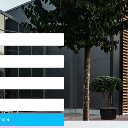
is:
*
elden