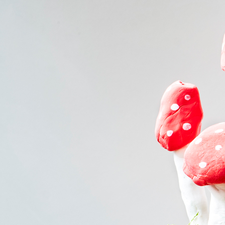
per Postversand*
*Zzgl. 3,50 Euro Versandkosten.
Der Versand per Einwurf-Einschreiben erfolgt von Mo – Fr
am Folgetag der Bestellung. Bitte beachte die Laufzeit der
Post, auf die wir keinen Einfluss haben.
49429 VISBEK
(Verwaltung, Logistik, Gärtnerei) Ahlhorner Str. 25-29
MO-FR
09:00-18:30 Uhr |
SA
09:00-14:00 Uhr
SO
geschlossen