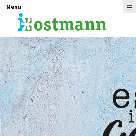
≡
Menü