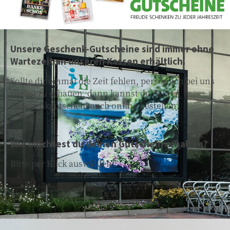
Unsere Geschenk-Gutscheine sind immer ohne
Wartezeit an unseren Kassen erhältlich.
Sollte dir einmal die Zeit fehlen, persönlich bei uns
vorbei zu schauen, dann kannst du deinen
Geschenkgutschein auch online bestellen.
Wie möchtest du deinen Gutschein erhalten?
Bitte per Klick auswählen:
per E-Mail
Der Versand des Gutscheins per E-Mail erfolgt von Mo – Fr
am Folgetag der Bestellung.