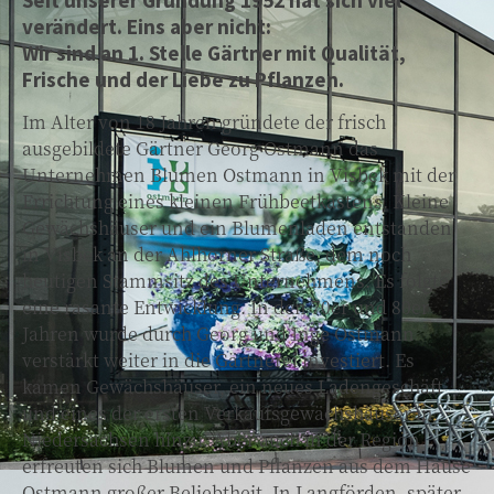
Seit unserer Gründung 1952 hat sich viel
verändert. Eins aber nicht:
Wir sind an 1. Stelle Gärtner mit Qualität,
Frische und der Liebe zu Pflanzen.
Im Alter von 18 Jahren gründete der frisch
ausgebildete Gärtner Georg Ostmann das
Unternehmen Blumen Ostmann in Visbek mit der
Errichtung eines kleinen Frühbeetkastens. Kleine
Gewächshäuser und ein Blumenladen entstanden
in Visbek an der Ahlhorner Straße, dem noch
heutigen Stammsitz des Unternehmens. Es folgte
eine rasante Entwicklung. In den 70er und 80er
Jahren wurde durch Georg und Inge Ostmann
verstärkt weiter in die Gärtnerei investiert. Es
kamen Gewächshäuser, ein neues Ladengeschäft
und eines der ersten Verkaufsgewächshäuser in
Niedersachsen hinzu. Aber auch in der Region
erfreuten sich Blumen und Pflanzen aus dem Hause
Ostmann großer Beliebtheit. In Langförden, später