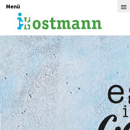
≡
Menü