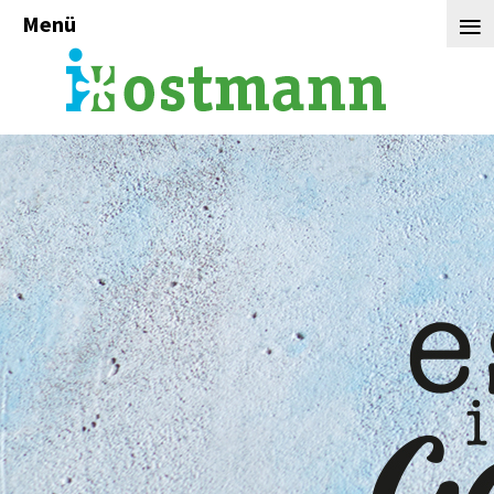
≡
Menü