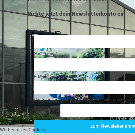
Richte jetzt dein Newsletterkonto ein
Vorname
*
Nachname
*
E-Mail
*
Um Spam zu vermeiden, nenne uns bitte das Ergebn
7 + 10 =
zum Newsletter anm
Wir benutzen Cookies