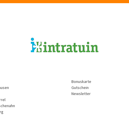
Bonuskarte
ausen
Gutschein
Newsletter
rrel
schenahn
rg