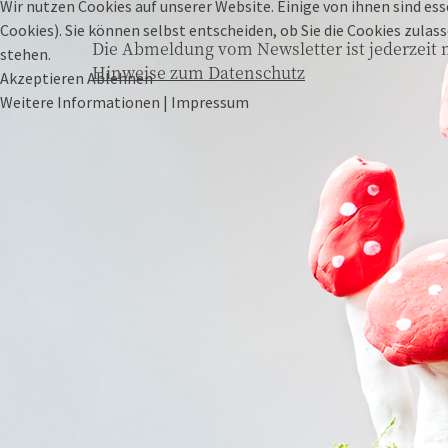
Wir nutzen Cookies auf unserer Website. Einige von ihnen sind ess
Cookies). Sie können selbst entscheiden, ob Sie die Cookies zula
Die Abmeldung vom Newsletter ist jederzeit 
stehen.
Hinweise zum Datenschutz
Akzeptieren
Ablehnen
Weitere Informationen
|
Impressum
49429 VISBEK
(Verwaltung, Logistik, Gärtnerei) Ahlhorner Str. 25-
29
MO-FR
09:00-18:30 Uhr |
SA
09:00-14:00 Uhr
SO
geschlossen
28816 STUHR
Varreler Landstr. 31
MO-SA
09:00-18:30 Uhr
SO
10:00-13:00 Uhr