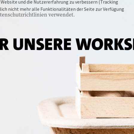
se Website und die Nutzererfahrung zu verbessern (Tracking
ich nicht mehr alle Funktionalitäten der Seite zur Verfügung
tenschutzrichtlinien verwendet.
49377 VECHTA
Oldenburger Str. 122
MO-SA
09:00-18:30 Uhr
SO
14:00-17:00 Uhr
26135 OLDENBURG
Oldeweg 4
MO-SA
09:00-18:30 Uhr
SO
14:00-17:00 Uhr