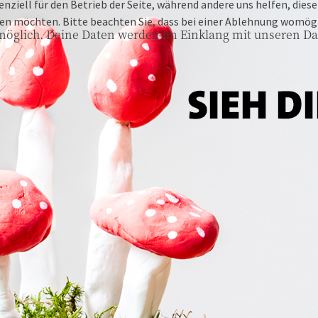
enziell für den Betrieb der Seite, während andere uns helfen, die
ssen möchten. Bitte beachten Sie, dass bei einer Ablehnung womögl
möglich. Deine Daten werden im Einklang mit unseren Da
27793 WILDESHAUSEN
Westring 1
MO-SA
09:00-18:30 Uhr
SO
14:00-17:00 Uhr
26160 BAD ZWISCHENAHN
Mühlenstr. 5-7
MO-SA
09:00-18:30 Uhr
SO
11:00-17:00 Uhr